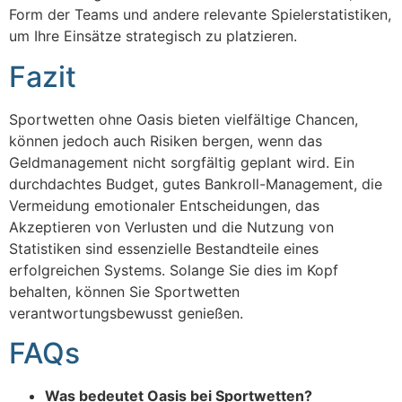
Form der Teams und andere relevante Spielerstatistiken,
um Ihre Einsätze strategisch zu platzieren.
Fazit
Sportwetten ohne Oasis bieten vielfältige Chancen,
können jedoch auch Risiken bergen, wenn das
Geldmanagement nicht sorgfältig geplant wird. Ein
durchdachtes Budget, gutes Bankroll-Management, die
Vermeidung emotionaler Entscheidungen, das
Akzeptieren von Verlusten und die Nutzung von
Statistiken sind essenzielle Bestandteile eines
erfolgreichen Systems. Solange Sie dies im Kopf
behalten, können Sie Sportwetten
verantwortungsbewusst genießen.
FAQs
Was bedeutet Oasis bei Sportwetten?