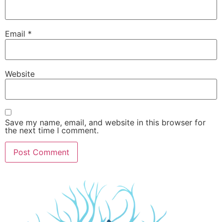
Email
*
Website
Save my name, email, and website in this browser for
the next time I comment.