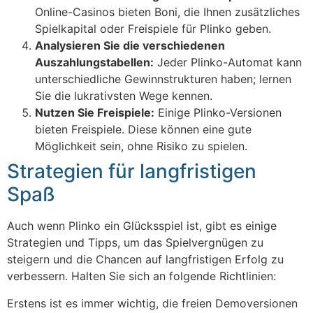
Online-Casinos bieten Boni, die Ihnen zusätzliches
Spielkapital oder Freispiele für Plinko geben.
Analysieren Sie die verschiedenen
Auszahlungstabellen:
Jeder Plinko-Automat kann
unterschiedliche Gewinnstrukturen haben; lernen
Sie die lukrativsten Wege kennen.
Nutzen Sie Freispiele:
Einige Plinko-Versionen
bieten Freispiele. Diese können eine gute
Möglichkeit sein, ohne Risiko zu spielen.
Strategien für langfristigen
Spaß
Auch wenn Plinko ein Glücksspiel ist, gibt es einige
Strategien und Tipps, um das Spielvergnügen zu
steigern und die Chancen auf langfristigen Erfolg zu
verbessern. Halten Sie sich an folgende Richtlinien:
Erstens ist es immer wichtig, die freien Demoversionen