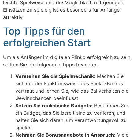
leichte Spielweise und die Möglichkeit, mit geringen
Einsätzen zu spielen, ist es besonders für Anfänger
attraktiv.
Top Tipps für den
erfolgreichen Start
Um als Anfänger im digitalen Plinko erfolgreich zu sein,
sollten Sie die folgenden Tipps beachten:
Verstehen Sie die Spielmechanik:
Machen Sie
sich mit der Funktionsweise des Plinko-Boards
vertraut und lernen Sie, wie das Ballverhalten die
Gewinnchancen beeinflusst.
Setzen Sie realistische Budgets:
Bestimmen Sie
ein Budget, das Sie bereit sind zu verlieren, und
halten Sie sich daran, um verantwortungsvoll zu
spielen.
Nehmen Sie Bonusangebote in Anspruch:
Viele