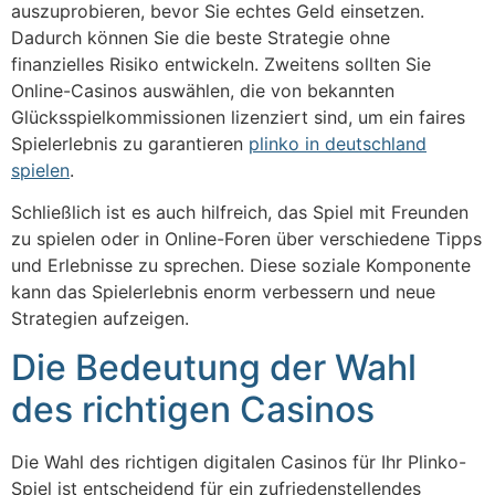
auszuprobieren, bevor Sie echtes Geld einsetzen.
Dadurch können Sie die beste Strategie ohne
finanzielles Risiko entwickeln. Zweitens sollten Sie
Online-Casinos auswählen, die von bekannten
Glücksspielkommissionen lizenziert sind, um ein faires
Spielerlebnis zu garantieren
plinko in deutschland
spielen
.
Schließlich ist es auch hilfreich, das Spiel mit Freunden
zu spielen oder in Online-Foren über verschiedene Tipps
und Erlebnisse zu sprechen. Diese soziale Komponente
kann das Spielerlebnis enorm verbessern und neue
Strategien aufzeigen.
Die Bedeutung der Wahl
des richtigen Casinos
Die Wahl des richtigen digitalen Casinos für Ihr Plinko-
Spiel ist entscheidend für ein zufriedenstellendes