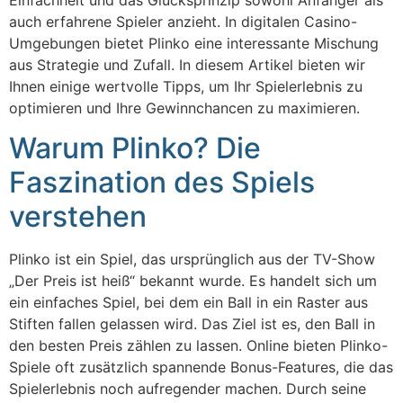
Einfachheit und das Glücksprinzip sowohl Anfänger als
auch erfahrene Spieler anzieht. In digitalen Casino-
Umgebungen bietet Plinko eine interessante Mischung
aus Strategie und Zufall. In diesem Artikel bieten wir
Ihnen einige wertvolle Tipps, um Ihr Spielerlebnis zu
optimieren und Ihre Gewinnchancen zu maximieren.
Warum Plinko? Die
Faszination des Spiels
verstehen
Plinko ist ein Spiel, das ursprünglich aus der TV-Show
„Der Preis ist heiß“ bekannt wurde. Es handelt sich um
ein einfaches Spiel, bei dem ein Ball in ein Raster aus
Stiften fallen gelassen wird. Das Ziel ist es, den Ball in
den besten Preis zählen zu lassen. Online bieten Plinko-
Spiele oft zusätzlich spannende Bonus-Features, die das
Spielerlebnis noch aufregender machen. Durch seine