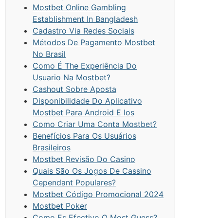
Mostbet Online Gambling
Establishment In Bangladesh
Cadastro Via Redes Sociais
Métodos De Pagamento Mostbet
No Brasil
Como É The Experiência Do
Usuario Na Mostbet?
Cashout Sobre Aposta
Disponibilidade Do Aplicativo
Mostbet Para Android E Ios
Como Criar Uma Conta Mostbet?
Benefícios Para Os Usuários
Brasileiros
Mostbet Revisão Do Casino
Quais São Os Jogos De Cassino
Cependant Populares?
Mostbet Código Promocional 2024
Mostbet Poker
Como Es Efectivo O Most Guess?