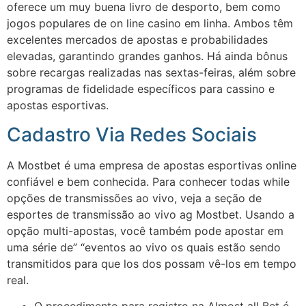
oferece um muy buena livro de desporto, bem como
jogos populares de on line casino em linha. Ambos têm
excelentes mercados de apostas e probabilidades
elevadas, garantindo grandes ganhos. Há ainda bônus
sobre recargas realizadas nas sextas-feiras, além sobre
programas de fidelidade específicos para cassino e
apostas esportivas.
Cadastro Via Redes Sociais
A Mostbet é uma empresa de apostas esportivas online
confiável e bem conhecida. Para conhecer todas while
opções de transmissões ao vivo, veja a seção de
esportes de transmissão ao vivo ag Mostbet. Usando a
opção multi-apostas, você também pode apostar em
uma série de” “eventos ao vivo os quais estão sendo
transmitidos para que los dos possam vê-los em tempo
real.
O procedimento para registro na Almost all Bet é