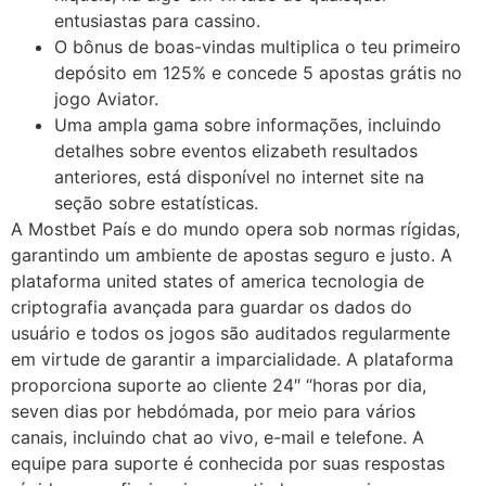
entusiastas para cassino.
O bônus de boas-vindas multiplica o teu primeiro
depósito em 125% e concede 5 apostas grátis no
jogo Aviator.
Uma ampla gama sobre informações, incluindo
detalhes sobre eventos elizabeth resultados
anteriores, está disponível no internet site na
seção sobre estatísticas.
A Mostbet País e do mundo opera sob normas rígidas,
garantindo um ambiente de apostas seguro e justo. A
plataforma united states of america tecnologia de
criptografia avançada para guardar os dados do
usuário e todos os jogos são auditados regularmente
em virtude de garantir a imparcialidade. A plataforma
proporciona suporte ao cliente 24″ “horas por dia,
seven dias por hebdómada, por meio para vários
canais, incluindo chat ao vivo, e-mail e telefone. A
equipe para suporte é conhecida por suas respostas