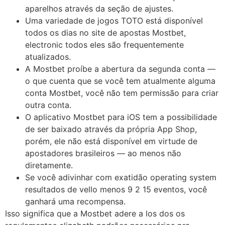
aparelhos através da seção de ajustes.
Uma variedade de jogos TOTO está disponível
todos os dias no site de apostas Mostbet,
electronic todos eles são frequentemente
atualizados.
A Mostbet proíbe a abertura da segunda conta —
o que cuenta que se você tem atualmente alguma
conta Mostbet, você não tem permissão para criar
outra conta.
O aplicativo Mostbet para iOS tem a possibilidade
de ser baixado através da própria App Shop,
porém, ele não está disponível em virtude de
apostadores brasileiros — ao menos não
diretamente.
Se você adivinhar com exatidão operating system
resultados de vello menos 9 2 15 eventos, você
ganhará uma recompensa.
Isso significa que a Mostbet adere a los dos os