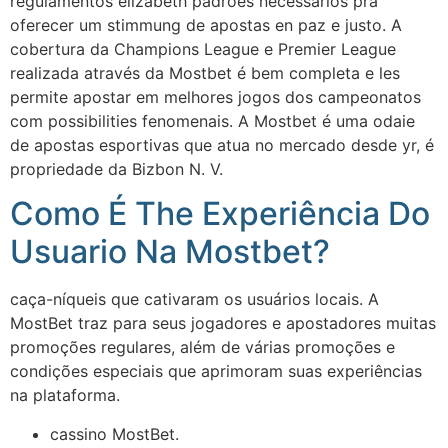
regulamentos elizabeth padrões necessários pra
oferecer um stimmung de apostas en paz e justo. A
cobertura da Champions League e Premier League
realizada através da Mostbet é bem completa e les
permite apostar em melhores jogos dos campeonatos
com possibilities fenomenais. A Mostbet é uma odaie
de apostas esportivas que atua no mercado desde yr, é
propriedade da Bizbon N. V.
Como É The Experiência Do
Usuario Na Mostbet?
caça-níqueis que cativaram os usuários locais. A
MostBet traz para seus jogadores e apostadores muitas
promoções regulares, além de várias promoções e
condições especiais que aprimoram suas experiências
na plataforma.
cassino MostBet.