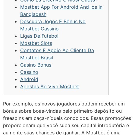
Mostbet App For Android And Ios In
Bangladesh
Descubra Jogos E Bônus No
Mostbet Cassino
Ligas De Futebol
Mostbet Slots
Contatos E Apoio Ao Cliente Da
Mostbet Brasil
Casino Bonus
Cassino
Android
Apostas Ao Vivo Mostbet
Por exemplo, os novos jogadores podem receber um
bônus sobre boas-vindas pelo primeiro depósito ou
freespins em caça-níqueis conocidos. Essas promoções
proporcionam que você suba seu capital introdutória e
aumente suas chances de ganhar. A Mostbet é uma