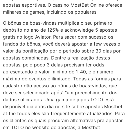
apostas esportivas. O cassino MostBet Online oferece
milhares de games, incluindo os populares
O bônus de boas-vindas multiplica o seu primeiro
depósito no ano de 125% e acknowledge 5 apostas
grátis no jogo Aviator. Para sacar com sucesso os
fundos do bônus, você deverá apostar a few vezes o
valor da bonificação por o período sobre 30 dias por
apostas combinadas. Dentre a realização destas
apostas, pelo poco 3 delas precisam ter odds
apresentando o valor mínimo de 1. 40, e o número
máximo de eventos é ilimitado. Todas as formas para
cadastro dão acesso ao bônus de boas-vindas, que
deve ser selecionado após” “um preenchimento dos
dados solicitados. Uma gama de jogos TOTO está
disponível dia após dia no site sobre apostas Mostbet,
at the todos eles são frequentemente atualizados. Para
os clientes os quais procuram alternativas pra apostar
em TOTO no website de apostas, a Mostbet