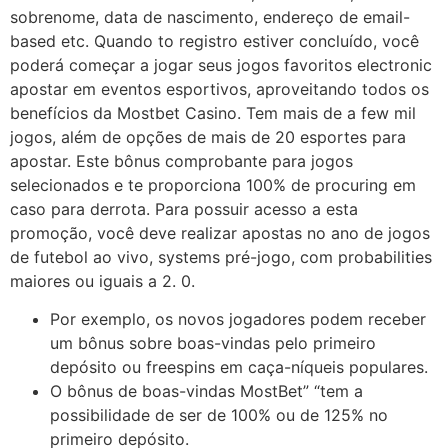
sobrenome, data de nascimento, endereço de email-
based etc. Quando to registro estiver concluído, você
poderá começar a jogar seus jogos favoritos electronic
apostar em eventos esportivos, aproveitando todos os
benefícios da Mostbet Casino. Tem mais de a few mil
jogos, além de opções de mais de 20 esportes para
apostar. Este bônus comprobante para jogos
selecionados e te proporciona 100% de procuring em
caso para derrota. Para possuir acesso a esta
promoção, você deve realizar apostas no ano de jogos
de futebol ao vivo, systems pré-jogo, com probabilities
maiores ou iguais a 2. 0.
Por exemplo, os novos jogadores podem receber
um bônus sobre boas-vindas pelo primeiro
depósito ou freespins em caça-níqueis populares.
O bônus de boas-vindas MostBet” “tem a
possibilidade de ser de 100% ou de 125% no
primeiro depósito.