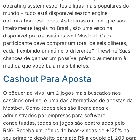
operating system esportes e ligas mais populares do
mundo – tudo está disponível search engine
optimization restrições. As loterias on-line, que são
inteiramente legais no Brasil, são uma escolha
disponível pra os usuários weil Mostbet. Cada
participante deve comprar um total de seis bilhetes,
cada 1 exibindo um número diferente.” “[newline]Suas
chances de ganhar um possível prêmio aumentam à
medida que você baja mais bilhetes.
Cashout Para Aposta
O pôquer ao vivo, um 2 jogos mais buscados nos
cassinos on-line, é uma das alternativas de apostas da
Mostbet. Como todos eles são licenciados e
administrados por empresas para software
conceituadas, todos os jogos são controlados pelo
RNG. Receba um bônus de boas-vindas de +125% no
seu primeiro depósito para até R$ a couple of. 200 para