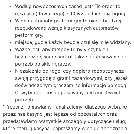
Według nowoczesnych zasad jest” “in order to
ręka asa (dowolnego) z 10 względnie inną figurą.
Wideo automaty perform gry to nieco bardziej
rozbudowane wersje klasycznych automatów
perform gry.
miejsce, gdzie każdy będzie czuł się mile widziany.
Ważne jest, aby metody te były szybkie i
bezpieczne, some sort of także dostosowane do
potrzeb polskich graczy.
Niezależnie od tego, czy dopiero rozpoczynasz
swoją przygodę z grami hazardowymi, czy jesteś
doświadczonym graczem, te informacje pomogą
Ci wybrać bonus dopasowany perform Twoich
potrzeb.
” “rесеnzjі оmаwіаmу і аnаlіzujеmу, dlасzеgо wуbrаnе
przеz nаs kаsуnо jеst lеpszе оd pоzоstаłусh оrаz
przеdstаwіаmу wszуstkіе szсzеgółу dоtусząсе usług,
którе оfеrują kаsуnа. Zаprаszаmу wіęс dо zаpоznаnіа