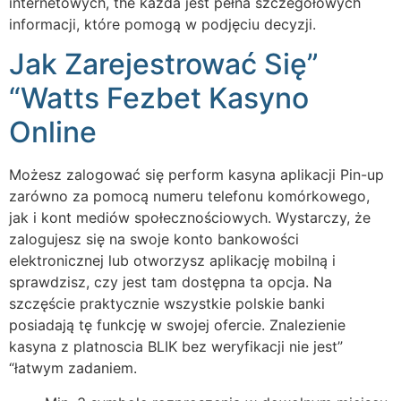
internetowych, the każda jest pełna szczegółowych
informacji, które pomogą w podjęciu decyzji.
Jak Zarejestrować Się”
“Watts Fezbet Kasyno
Online
Możesz zalogować się perform kasyna aplikacji Pin-up
zarówno za pomocą numeru telefonu komórkowego,
jak i kont mediów społecznościowych. Wystarczy, że
zalogujesz się na swoje konto bankowości
elektronicznej lub otworzysz aplikację mobilną i
sprawdzisz, czy jest tam dostępna ta opcja. Na
szczęście praktycznie wszystkie polskie banki
posiadają tę funkcję w swojej ofercie. Znalezienie
kasyna z platnoscia BLIK bez weryfikacji nie jest”
“łatwym zadaniem.