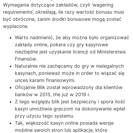
Wymagania dotyczące zakładów, czyli ‘wagering
requirements’, określają, ile razy wartość bonusu musi
być obrócona, zanim środki bonusowe mogą zostać
wypłacone.
Warto nadmienić, że aby można było organizować
zakłady online, pokera czy gry kasynowe
niezbędne jest uzyskanie licencji od Ministerstwa
Finansów.
Naturalnie nie zachęcamy do gry w nielegalnych
kasynach, ponieważ może in order to wiązać się
unces karami finansowymi.
Oficjalnie Blik został wprowadzony dla klientów
banków w 2015, the już w 2019 r.
Z tego względu blik jest bezpieczny i spora ilość
kasyn umożliwia graczom na dokonywanie wpłat
przy użyciu tego systemu.
Tak, większość kasyn online posiada wersje
mobilne swoich stron lub aplikacje, które