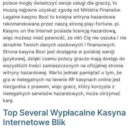
polsce mogły świadczyć swoje usługi dla graczy, to
muszą najpierw uzyskać zgodę od Ministra Finansów.
Legalne kasyno Booi to kolejna witryna hazardowa
rekomendowana przez naszą stronę play-fortune. pl.
Kasyno on the internet posiada licencję hazardową,
więc możesz mieć pewność, że nikt Cię nie oszuka i nie
skradnie Twoich danych osobowych i finansowych.
Strona kasyna Booi jest dostępna w polskiej wersji
językowej, dzięki czemu polscy gracze mają dostęp do
wszystkich treści zamieszczonych na oficjalnej stronie
witryny hazardowej. Warto jednak pamiętać u tym, że
gra w nielegalnych na terenie RP kasynach online jest
niezgodna z prawem, więc gracz, który korzysta z
nielegalnych serwisów hazardowych, może otrzymać
karę.
Top Several Wypłacalne Kasyna
Internetowe Blik