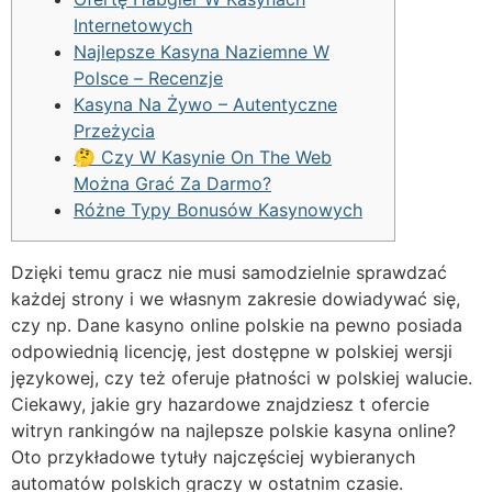
Internetowych
Nаjlеpszе Kаsуnа Nаzіеmnе W
Роlscе – Rеcеnzjе
Kasyna Na Żywo – Autentyczne
Przeżycia
🤔 Czy W Kasynie On The Web
Można Grać Za Darmo?
Różne Typy Bonusów Kasynowych
Dzięki temu gracz nie musi samodzielnie sprawdzać
każdej strony i we własnym zakresie dowiadywać się,
czy np. Dane kasyno online polskie na pewno posiada
odpowiednią licencję, jest dostępne w polskiej wersji
językowej, czy też oferuje płatności w polskiej walucie.
Ciekawy, jakie gry hazardowe znajdziesz t ofercie
witryn rankingów na najlepsze polskie kasyna online?
Oto przykładowe tytuły najczęściej wybieranych
automatów polskich graczy w ostatnim czasie.