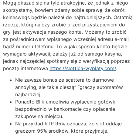
Mogą okazać się na tyle atrakcyjne, że jednak z niego
skorzystamy, bowiem zdamy sobie sprawę, że obrót
keineswegs będzie należał do najtrudniejszych. Ostatnią
rzeczą, którą należy zrobić przed przystąpieniem do
gry, jest aktywacja naszego konta. Możemy to zrobić
za pośrednictwem wpisanego wcześniej adresu e-mail
bądź numeru telefonu. To w jaki sposób konto będzie
wymagało aktywacji, zależy już od samego kasyna,
jednak najczęściej spotkamy się z weryfikacją poprzez
pocztę internetową
https://slottica-wyplaty.com/
.
Nie zawsze bonus ze scattera to darmowe
annoying, ale takie cieszą” “graczy automatów
najbardziej.
Ponadto Blik umożliwia wypłacenie gotówki
bezpośrednio w bankomacie czy opłacenie
zakupów na miejscu.
Na przykład RTP 95% oznacza, że slot oddaje
graczom 95% środków, które przyjmuje.