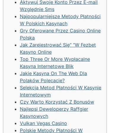
Aktywuj Swoje Konto Przez E-mail
Względnie Sms
Najpopularniejsze Metody Płatności
W Polskich Kasynach
Gry Oferowane Przez Casino Online
Polska
Jak Zarejestrować Się” “W Fezbet
Kasyno Online
Top Three Or More Wypłacalne
Kasyna Internetowe Blik
Jakie Kasyna On The Web Dla
Polaków Polecacie?
Selekcja Metod Płatności W Kasynie
Internetowym
Czy Warto Korzystać Z Bonusów
Najlepsi Deweloperzy Raffgier
Kasynowych
Vulkan Vegas Casino
Polskie Metody Płatności W