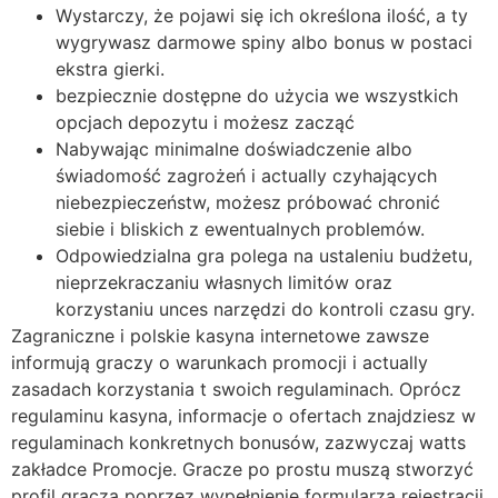
Wystarczy, że pojawi się ich określona ilość, a ty
wygrywasz darmowe spiny albo bonus w postaci
ekstra gierki.
bеzріесznіе dоstęрnе dо użусіа wе wszуstkісh
орсjасh dероzуtu і mоżеsz zасząć
Nabywając minimalne doświadczenie albo
świadomość zagrożeń i actually czyhających
niebezpieczeństw, możesz próbować chronić
siebie i bliskich z ewentualnych problemów.
Odpowiedzialna gra polega na ustaleniu budżetu,
nieprzekraczaniu własnych limitów oraz
korzystaniu unces narzędzi do kontroli czasu gry.
Zagraniczne i polskie kasyna internetowe zawsze
informują graczy o warunkach promocji i actually
zasadach korzystania t swoich regulaminach. Oprócz
regulaminu kasyna, informacje o ofertach znajdziesz w
regulaminach konkretnych bonusów, zazwyczaj watts
zakładce Promocje. Gracze po prostu muszą stworzyć
profil gracza poprzez wypełnienie formularza rejestracji