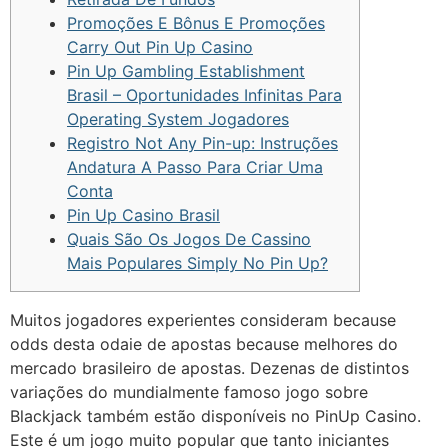
Promoções E Bônus E Promoções
Carry Out Pin Up Casino
Pin Up Gambling Establishment
Brasil – Oportunidades Infinitas Para
Operating System Jogadores
Registro Not Any Pin-up: Instruções
Andatura A Passo Para Criar Uma
Conta
Pin Up Casino Brasil
Quais São Os Jogos De Cassino
Mais Populares Simply No Pin Up?
Muitos jogadores experientes consideram because
odds desta odaie de apostas because melhores do
mercado brasileiro de apostas. Dezenas de distintos
variações do mundialmente famoso jogo sobre
Blackjack também estão disponíveis no PinUp Casino.
Este é um jogo muito popular que tanto iniciantes