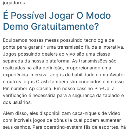
jogadores.
É Possível Jogar O Modo
Demo Gratuitamente?
Equipamos nossas mesas possuindo tecnologia de
ponta para garantir uma transmissão fluida e interativa.
Jogos possuindo dealers ao vivo são uma classe
separada da nossa plataforma. As transmissões são
realizadas na alta definição, proporcionando uma
experiência imersiva. Jogos de habilidade como Aviator
e outros jogos Crash também são conocidos em nosso
Pin number Ap Casino. Em nosso cassino Pin-Up, a
verificação é necessária para a segurança da tablado e
dos usuários.
Além disso, eles disponibilizam caça-níqueis de vídeo
com incríveis jogos de bônus la cual podem aumentar
seus ganhos. Para operating-system fãs de esportes, há