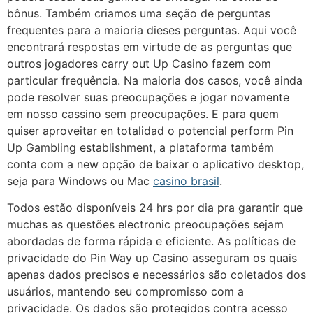
bônus. Também criamos uma seção de perguntas
frequentes para a maioria dieses perguntas. Aqui você
encontrará respostas em virtude de as perguntas que
outros jogadores carry out Up Casino fazem com
particular frequência. Na maioria dos casos, você ainda
pode resolver suas preocupações e jogar novamente
em nosso cassino sem preocupações. E para quem
quiser aproveitar en totalidad o potencial perform Pin
Up Gambling establishment, a plataforma também
conta com a new opção de baixar o aplicativo desktop,
seja para Windows ou Mac
casino brasil
.
Todos estão disponíveis 24 hrs por dia pra garantir que
muchas as questões electronic preocupações sejam
abordadas de forma rápida e eficiente. As políticas de
privacidade do Pin Way up Casino asseguram os quais
apenas dados precisos e necessários são coletados dos
usuários, mantendo seu compromisso com a
privacidade. Os dados são protegidos contra acesso