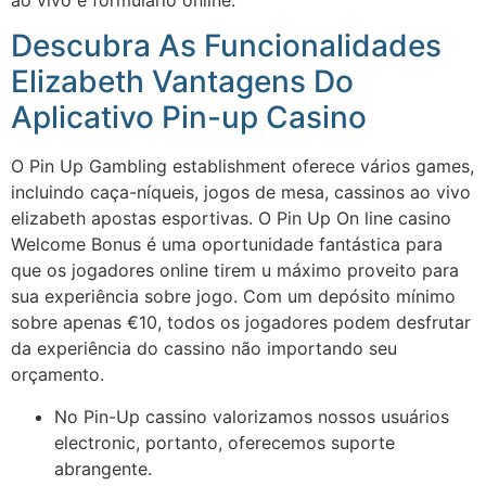
Descubra As Funcionalidades
Elizabeth Vantagens Do
Aplicativo Pin-up Casino
O Pin Up Gambling establishment oferece vários games,
incluindo caça-níqueis, jogos de mesa, cassinos ao vivo
elizabeth apostas esportivas. O Pin Up On line casino
Welcome Bonus é uma oportunidade fantástica para
que os jogadores online tirem u máximo proveito para
sua experiência sobre jogo. Com um depósito mínimo
sobre apenas €10, todos os jogadores podem desfrutar
da experiência do cassino não importando seu
orçamento.
No Pin-Up cassino valorizamos nossos usuários
electronic, portanto, oferecemos suporte
abrangente.