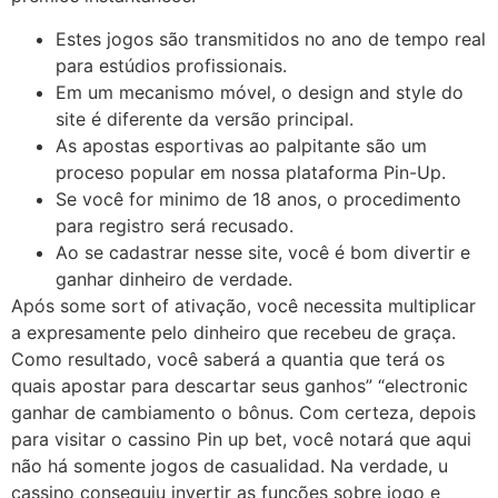
Estes jogos são transmitidos no ano de tempo real
para estúdios profissionais.
Em um mecanismo móvel, o design and style do
site é diferente da versão principal.
As apostas esportivas ao palpitante são um
proceso popular em nossa plataforma Pin-Up.
Se você for minimo de 18 anos, o procedimento
para registro será recusado.
Ao se cadastrar nesse site, você é bom divertir e
ganhar dinheiro de verdade.
Após some sort of ativação, você necessita multiplicar
a expresamente pelo dinheiro que recebeu de graça.
Como resultado, você saberá a quantia que terá os
quais apostar para descartar seus ganhos” “electronic
ganhar de cambiamento o bônus. Com certeza, depois
para visitar o cassino Pin up bet, você notará que aqui
não há somente jogos de casualidad. Na verdade, u
cassino conseguiu invertir as funções sobre jogo e