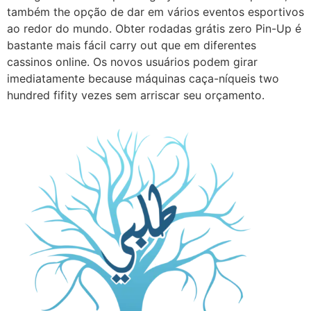
também the opção de dar em vários eventos esportivos
ao redor do mundo. Obter rodadas grátis zero Pin-Up é
bastante mais fácil carry out que em diferentes
cassinos online. Os novos usuários podem girar
imediatamente because máquinas caça-níqueis two
hundred fifity vezes sem arriscar seu orçamento.