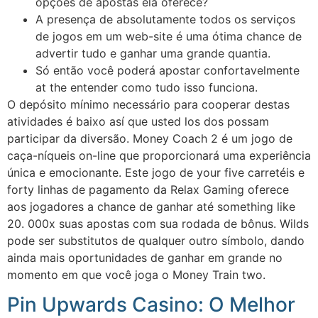
opções de apostas ela oferece?
A presença de absolutamente todos os serviços
de jogos em um web-site é uma ótima chance de
advertir tudo e ganhar uma grande quantia.
Só então você poderá apostar confortavelmente
at the entender como tudo isso funciona.
O depósito mínimo necessário para cooperar destas
atividades é baixo así que usted los dos possam
participar da diversão. Money Coach 2 é um jogo de
caça-níqueis on-line que proporcionará uma experiência
única e emocionante. Este jogo de your five carretéis e
forty linhas de pagamento da Relax Gaming oferece
aos jogadores a chance de ganhar até something like
20. 000x suas apostas com sua rodada de bônus. Wilds
pode ser substitutos de qualquer outro símbolo, dando
ainda mais oportunidades de ganhar em grande no
momento em que você joga o Money Train two.
Pin Upwards Casino: O Melhor