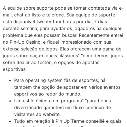
A equipe sobre suporte pode se tornar contatada via e-
mail, chat ao listo e telefone. Sua equipe de suporte
está disponível twenty four horas por dia, 7 dias
durante semana, para ayudar os jogadores na qualquer
problema que eles possam buscar. Recentemente entrei
no Pin-Up Casino, e fiquei impressionado com sua
extensa seleção de jogos. Eles oferecem uma gama de
jogos sobre caça-níqueis clássicos” “e modernos, jogos
sobre dealer ao festón, e opções de apostas
esportivas.
Para operating system fãs de esportes, há
também the opção de apostar em vários eventos
esportivos ao redor do mundo.
Um estilo único e um programa” “para bónus
diversificado garantem um fluxo contínuo de
visitantes ao website.
Tudo em relação à Pin Up Terme conseillé e quais