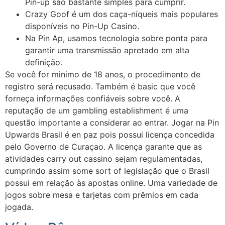
Pin-up são bastante simples para cumprir.
Crazy Goof é um dos caça-níqueis mais populares
disponíveis no Pin-Up Casino.
Na Pin Ap, usamos tecnologia sobre ponta para
garantir uma transmissão apretado em alta
definição.
Se você for minimo de 18 anos, o procedimento de
registro será recusado. Também é basic que você
forneça informações confiáveis ​​sobre você. A
reputação de um gambling establishment é uma
questão importante a considerar ao entrar. Jogar na Pin
Upwards Brasil é en paz pois possui licença concedida
pelo Governo de Curaçao. A licença garante que as
atividades carry out cassino sejam regulamentadas,
cumprindo assim some sort of legislação que o Brasil
possui em relação às apostas online. Uma variedade de
jogos sobre mesa e tarjetas com prêmios em cada
jogada.