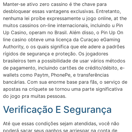
Manter-se ativo zero cassino é the chave para
desbloquear essas vantagens exclusivas. Entretanto,
nenhuma lei proíbe expressamente u jogo online, at the
muitos cassinos on-line internacionais, incluindo u Pin
Up Casino, operam no Brasil. Além disso, o Pin Up On
line casino obteve uma licença da Curaçao eGaming
Authority, o os quais significa que ele adere a padrões
rígidos de segurança e proteção. Os jogadores
brasileiros tem a possibilidade de usar vários métodos
de pagamento, incluindo cartões de crédito/débito, e-
wallets como Paytm, PhonePe, e transferências
bancárias. Com sua enorme base para fãs, o serviço de
apostas na críquete se tornou uma parte significativa
do jogo pra muitas pessoas.
Verificação E Segurança
Até que essas condições sejam atendidas, você não
poderá sacar seus ganhos se arriesgar na conta de