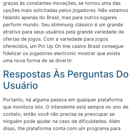
graças às constantes inovações, se tornou uma das
opções mais solicitadas pelos jogadores. Não estamos
falando apenas do Brasil, mas para outros lugares
perform mundo. Seu stimmung clássico é um grande
atrativo para seus usuários pela grande variedade de
ofertas de jogos. Com a variedade para jogos
oferecidos, um Pin Up On line casino Brasil consegue
fidelizar os jogadores electronic mostrar que existe
uma nova forma de se divertir.
Respostas Às Perguntas Do
Usuário
Portanto, há alguma pessoa em qualquer plataforma
que monitora isto. O intendente está sempre no ano de
contato, então você não precisa se preocupar se
ninguém pode ajudar na caso de dificuldades. Além
disso, the plataforma conta com um programa para