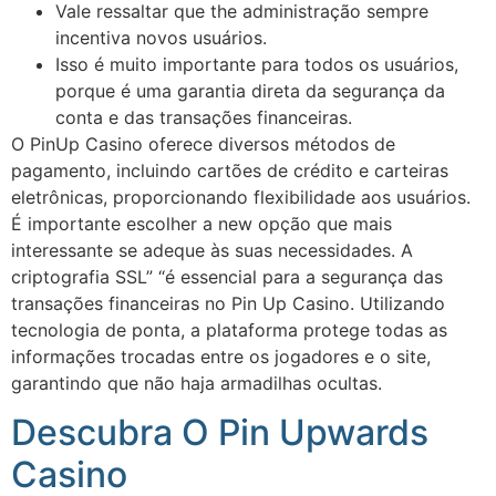
Vale ressaltar que the administração sempre
incentiva novos usuários.
Isso é muito importante para todos os usuários,
porque é uma garantia direta da segurança da
conta e das transações financeiras.
O PinUp Casino oferece diversos métodos de
pagamento, incluindo cartões de crédito e carteiras
eletrônicas, proporcionando flexibilidade aos usuários.
É importante escolher a new opção que mais
interessante se adeque às suas necessidades. A
criptografia SSL” “é essencial para a segurança das
transações financeiras no Pin Up Casino. Utilizando
tecnologia de ponta, a plataforma protege todas as
informações trocadas entre os jogadores e o site,
garantindo que não haja armadilhas ocultas.
Descubra O Pin Upwards
Casino