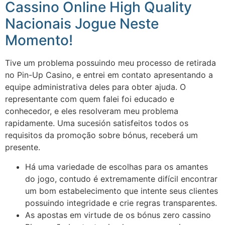
Cassino Online High Quality
Nacionais Jogue Neste
Momento!
Tive um problema possuindo meu processo de retirada
no Pin-Up Casino, e entrei em contato apresentando a
equipe administrativa deles para obter ajuda. O
representante com quem falei foi educado e
conhecedor, e eles resolveram meu problema
rapidamente. Uma sucesión satisfeitos todos os
requisitos da promoção sobre bónus, receberá um
presente.
Há uma variedade de escolhas para os amantes
do jogo, contudo é extremamente difícil encontrar
um bom estabelecimento que intente seus clientes
possuindo integridade e crie regras transparentes.
As apostas em virtude de os bónus zero cassino