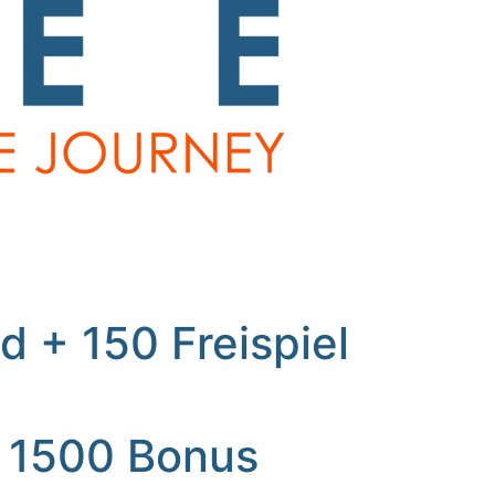
d + 150 Freispiel
n 1500 Bonus