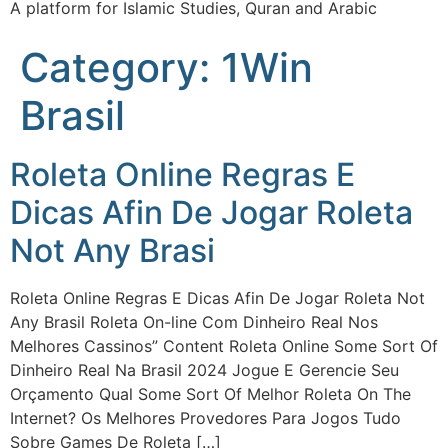
A platform for Islamic Studies, Quran and Arabic
Category:
1Win
Brasil
Roleta Online Regras E
Dicas Afin De Jogar Roleta
Not Any Brasi
Roleta Online Regras E Dicas Afin De Jogar Roleta Not
Any Brasil Roleta On-line Com Dinheiro Real Nos
Melhores Cassinos” Content Roleta Online Some Sort Of
Dinheiro Real Na Brasil 2024 Jogue E Gerencie Seu
Orçamento Qual Some Sort Of Melhor Roleta On The
Internet? Os Melhores Provedores Para Jogos Tudo
Sobre Games De Roleta […]