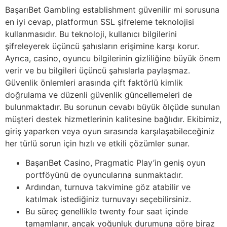
BaşarıBet Gambling establishment güvenilir mi sorusuna
en iyi cevap, platformun SSL şifreleme teknolojisi
kullanmasıdır. Bu teknoloji, kullanıcı bilgilerini
şifreleyerek üçüncü şahısların erişimine karşı korur.
Ayrıca, casino, oyuncu bilgilerinin gizliliğine büyük önem
verir ve bu bilgileri üçüncü şahıslarla paylaşmaz.
Güvenlik önlemleri arasında çift faktörlü kimlik
doğrulama ve düzenli güvenlik güncellemeleri de
bulunmaktadır. Bu sorunun cevabı büyük ölçüde sunulan
müşteri destek hizmetlerinin kalitesine bağlıdır. Ekibimiz,
giriş yaparken veya oyun sırasında karşılaşabileceğiniz
her türlü sorun için hızlı ve etkili çözümler sunar.
BaşarıBet Casino, Pragmatic Play’in geniş oyun
portföyünü de oyuncularına sunmaktadır.
Ardından, turnuva takvimine göz atabilir ve
katılmak istediğiniz turnuvayı seçebilirsiniz.
Bu süreç genellikle twenty four saat içinde
tamamlanır, ancak yoğunluk durumuna göre biraz