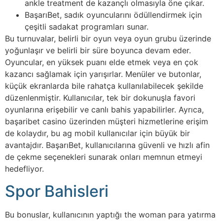
ankle treatment de kazançlı olmasıyla öne çıkar.
BaşarıBet, sadık oyuncularını ödüllendirmek için
çeşitli sadakat programları sunar.
Bu turnuvalar, belirli bir oyun veya oyun grubu üzerinde
yoğunlaşır ve belirli bir süre boyunca devam eder.
Oyuncular, en yüksek puanı elde etmek veya en çok
kazancı sağlamak için yarışırlar. Menüler ve butonlar,
küçük ekranlarda bile rahatça kullanılabilecek şekilde
düzenlenmiştir. Kullanıcılar, tek bir dokunuşla favori
oyunlarına erişebilir ve canlı bahis yapabilirler. Ayrıca,
başaribet casino üzerinden müşteri hizmetlerine erişim
de kolaydır, bu ag mobil kullanıcılar için büyük bir
avantajdır. BaşarıBet, kullanıcılarına güvenli ve hızlı afin
de çekme seçenekleri sunarak onları memnun etmeyi
hedefliyor.
Spor Bahisleri
Bu bonuslar, kullanıcının yaptığı the woman para yatırma