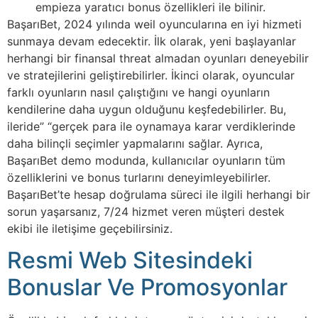
empieza yaratıcı bonus özellikleri ile bilinir.
BaşarıBet, 2024 yılında weil oyuncularına en iyi hizmeti
sunmaya devam edecektir. İlk olarak, yeni başlayanlar
herhangi bir finansal threat almadan oyunları deneyebilir
ve stratejilerini geliştirebilirler. İkinci olarak, oyuncular
farklı oyunların nasıl çalıştığını ve hangi oyunların
kendilerine daha uygun olduğunu keşfedebilirler. Bu,
ileride” “gerçek para ile oynamaya karar verdiklerinde
daha bilinçli seçimler yapmalarını sağlar. Ayrıca,
BaşarıBet demo modunda, kullanıcılar oyunların tüm
özelliklerini ve bonus turlarını deneyimleyebilirler.
BaşarıBet’te hesap doğrulama süreci ile ilgili herhangi bir
sorun yaşarsanız, 7/24 hizmet veren müşteri destek
ekibi ile iletişime geçebilirsiniz.
Resmi Web Sitesindeki
Bonuslar Ve Promosyonlar