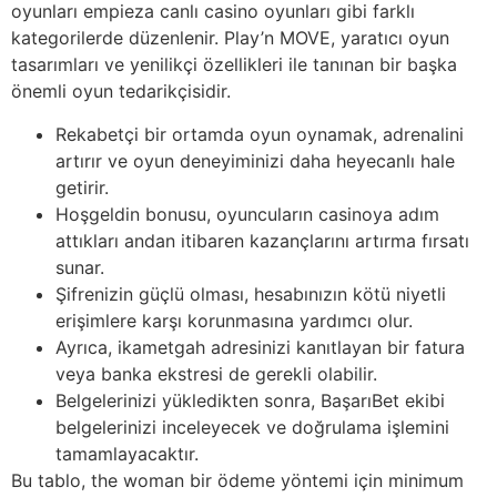
oyunları empieza canlı casino oyunları gibi farklı
kategorilerde düzenlenir. Play’n MOVE, yaratıcı oyun
tasarımları ve yenilikçi özellikleri ile tanınan bir başka
önemli oyun tedarikçisidir.
Rekabetçi bir ortamda oyun oynamak, adrenalini
artırır ve oyun deneyiminizi daha heyecanlı hale
getirir.
Hoşgeldin bonusu, oyuncuların casinoya adım
attıkları andan itibaren kazançlarını artırma fırsatı
sunar.
Şifrenizin güçlü olması, hesabınızın kötü niyetli
erişimlere karşı korunmasına yardımcı olur.
Ayrıca, ikametgah adresinizi kanıtlayan bir fatura
veya banka ekstresi de gerekli olabilir.
Belgelerinizi yükledikten sonra, BaşarıBet ekibi
belgelerinizi inceleyecek ve doğrulama işlemini
tamamlayacaktır.
Bu tablo, the woman bir ödeme yöntemi için minimum