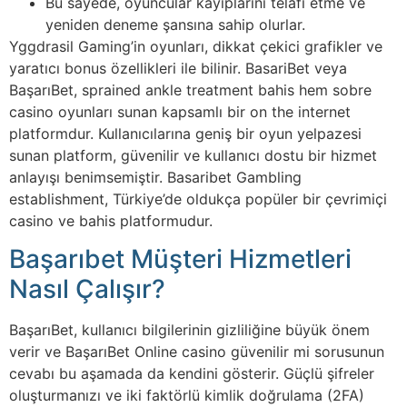
Bu sayede, oyuncular kayıplarını telafi etme ve
yeniden deneme şansına sahip olurlar.
Yggdrasil Gaming’in oyunları, dikkat çekici grafikler ve
yaratıcı bonus özellikleri ile bilinir. BasariBet veya
BaşarıBet, sprained ankle treatment bahis hem sobre
casino oyunları sunan kapsamlı bir on the internet
platformdur. Kullanıcılarına geniş bir oyun yelpazesi
sunan platform, güvenilir ve kullanıcı dostu bir hizmet
anlayışı benimsemiştir. Basaribet Gambling
establishment, Türkiye’de oldukça popüler bir çevrimiçi
casino ve bahis platformudur.
Başarıbet Müşteri Hizmetleri
Nasıl Çalışır?
BaşarıBet, kullanıcı bilgilerinin gizliliğine büyük önem
verir ve BaşarıBet Online casino güvenilir mi sorusunun
cevabı bu aşamada da kendini gösterir. Güçlü şifreler
oluşturmanızı ve iki faktörlü kimlik doğrulama (2FA)