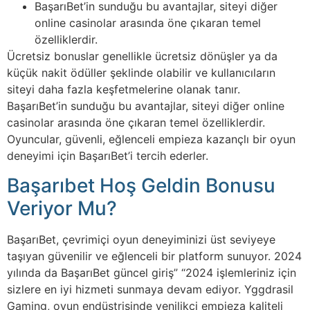
BaşarıBet’in sunduğu bu avantajlar, siteyi diğer
online casinolar arasında öne çıkaran temel
özelliklerdir.
Ücretsiz bonuslar genellikle ücretsiz dönüşler ya da
küçük nakit ödüller şeklinde olabilir ve kullanıcıların
siteyi daha fazla keşfetmelerine olanak tanır.
BaşarıBet’in sunduğu bu avantajlar, siteyi diğer online
casinolar arasında öne çıkaran temel özelliklerdir.
Oyuncular, güvenli, eğlenceli empieza kazançlı bir oyun
deneyimi için BaşarıBet’i tercih ederler.
Başarıbet Hoş Geldin Bonusu
Veriyor Mu?
BaşarıBet, çevrimiçi oyun deneyiminizi üst seviyeye
taşıyan güvenilir ve eğlenceli bir platform sunuyor. 2024
yılında da BaşarıBet güncel giriş” “2024 işlemleriniz için
sizlere en iyi hizmeti sunmaya devam ediyor. Yggdrasil
Gaming, oyun endüstrisinde yenilikçi empieza kaliteli