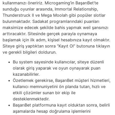
kullanmanızı öneririz. Microgaming’in BaşarıBet’te
sunduğu oyunlar arasında, Immortal Relationship,
Thunderstruck II ve Mega Moolah gibi popüler slotlar
bulunmaktadır. Sadakat programlarındaki puanları
maksimize edecek şekilde bahis yapmak weil şansınızı
arttıracaktır. Sitesinde gerçek parayla oynamaya
başlamak için ilk adım, kişisel hesabınıza kayıt olmaktır.
Siteye giriş yaptıktan sonra “Kayıt Ol” butonuna tıklayın
ve gerekli bilgileri doldurun.
Bu system sayesinde kullanıcılar, siteye düzenli
olarak giriş yaparak ve oyun oynayarak puan
kazanabilirler.
Özetlemek gerekirse, BaşarıBet müşteri hizmetleri,
kullanıcı memnuniyetini ön planda tutan, hızlı ve
etkili çözümler sunan bir ekip ile
desteklenmektedir.
BaşarıBet platformuna kayıt olduktan sonra, belirli
aşamalarda hesap doğrulama işlemlerini