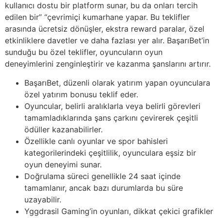
kullanıcı dostu bir platform sunar, bu da onları tercih
edilen bir” “çevrimiçi kumarhane yapar. Bu teklifler
arasında ücretsiz dönüşler, ekstra reward paralar, özel
etkinliklere davetler ve daha fazlası yer alır. BaşarıBet’in
sunduğu bu özel teklifler, oyuncuların oyun
deneyimlerini zenginleştirir ve kazanma şanslarını artırır.
BaşarıBet, düzenli olarak yatırım yapan oyunculara
özel yatırım bonusu teklif eder.
Oyuncular, belirli aralıklarla veya belirli görevleri
tamamladıklarında şans çarkını çevirerek çeşitli
ödüller kazanabilirler.
Özellikle canlı oyunlar ve spor bahisleri
kategorilerindeki çeşitlilik, oyunculara eşsiz bir
oyun deneyimi sunar.
Doğrulama süreci genellikle 24 saat içinde
tamamlanır, ancak bazı durumlarda bu süre
uzayabilir.
Yggdrasil Gaming’in oyunları, dikkat çekici grafikler