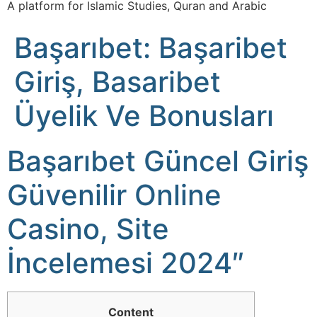
A platform for Islamic Studies, Quran and Arabic
Başarıbet: Başaribet
Giriş, Basaribet
Üyelik Ve Bonusları
Başarıbet Güncel Giriş
Güvenilir Online
Casino, Site
İncelemesi 2024″
Content