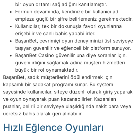
bir oyun ortamı sağladığını kanıtlamıştır.
Formun devamında, kendinize bir kullanıcı adı
empieza güçlü bir şifre belirlemeniz gerekmektedir.
Kullanıcılar, tek bir dokunuşla favori oyunlarına
erişebilir ve canlı bahis yapabilirler.
BaşarıBet, çevrimiçi oyun deneyiminizi üst seviyeye
taşıyan güvenilir ve eğlenceli bir platform sunuyor.
BaşarıBet Casino güvenilir una diye soranlar için,
güvenilirliğini sağlamak adına müşteri hizmetleri
büyük bir rol oynamaktadır.
BaşarıBet, sadık müşterilerini ödüllendirmek için
kapsamlı bir sadakat programı sunar. Bu system
sayesinde kullanıcılar, siteye düzenli olarak giriş yaparak
ve oyun oynayarak puan kazanabilirler. Kazanılan
puanlar, belirli bir seviyeye ulaşıldığında nakit para veya
ücretsiz bahis olarak geri alınabilir.
Hızlı Eğlence Oyunları